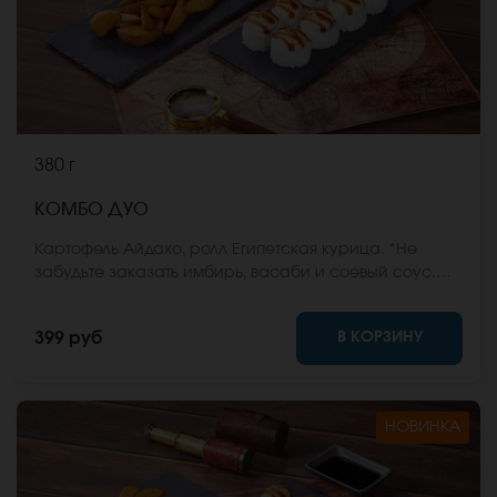
380 г
КОМБО ДУО
Картофель Айдахо, ролл Египетская курица. *Не
забудьте заказать имбирь, васаби и соевый соус.
Они не входят в стоимость заказа. *Внешний вид
блюда может отличаться от фото на сайте.
В КОРЗИНУ
399 руб
НОВИНКА