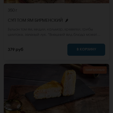
350 г
🌶
СУП ТОМ ЯМ БИРМЕНСКИЙ
Бульон том ям, мидии, кальмар, креветки, грибы
шиитаке, зеленый лук. *Внешний вид блюда может
отличаться от фото на сайте.
В КОРЗИНУ
379 руб
темпурные