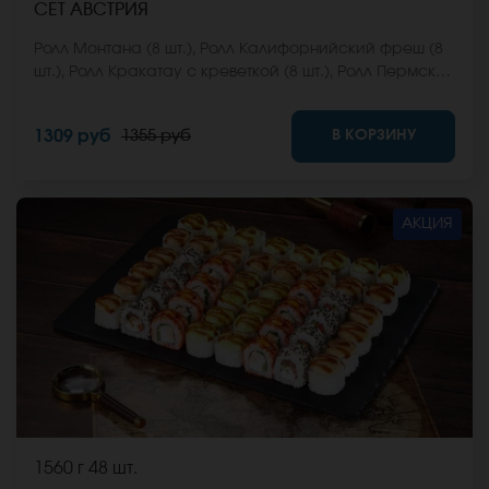
СЕТ АВСТРИЯ
Ролл Монтана (8 шт.), Ролл Калифорнийский фреш (8
шт.), Ролл Кракатау с креветкой (8 шт.), Ролл Пермский
(8 шт.), Ролл Анапский (8 шт.). *Не забудьте заказать
имбирь, васаби и соевый соус. Они не входят в
В КОРЗИНУ
1309 руб
1355 руб
стоимость заказа. *Внешний вид блюда может
отличаться от фото на сайте.
АКЦИЯ
1560 г
48 шт.