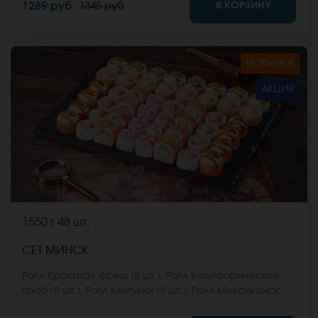
В КОРЗИНУ
1289 руб
1345 руб
Они не входят в стоимость заказа. *Внешний вид
блюда может отличаться от фото на сайте.
НОВИНКА
АКЦИЯ
1550 г
48 шт.
СЕТ МИНСК
Ролл Кракатау фреш (8 шт.), Ролл Калифорнийский
краб (8 шт.), Ролл Кентукки (8 шт.), Ролл Мексиканская
цыпа (8 шт.), Ролл Египетская курица (8 шт.), Ролл