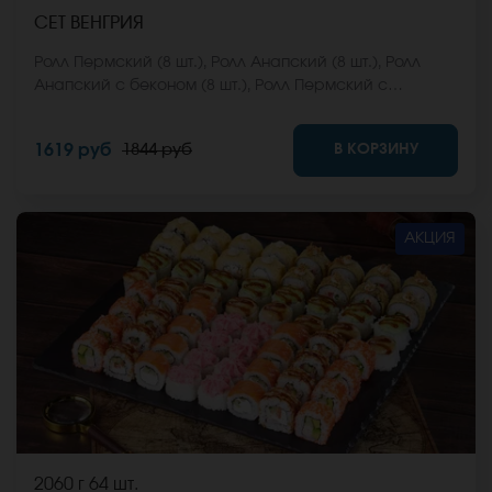
СЕТ ВЕНГРИЯ
Ролл Пермский (8 шт.), Ролл Анапский (8 шт.), Ролл
Анапский с беконом (8 шт.), Ролл Пермский с
беконом (8 шт.), Ролл Калифорнийский фреш (8 шт.),
Ролл Ижевский (8 шт.). *Не забудьте заказать имбирь,
В КОРЗИНУ
1619 руб
1844 руб
васаби и соевый соус. Они не входят в стоимость
заказа. *Внешний вид блюда может отличаться от
фото на сайте.
АКЦИЯ
2060 г
64 шт.