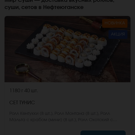
Мир Суши — доставка вкусных роллов,
суши, сетов в Нефтеюганске
НОВИНКА
АКЦИЯ
1180 г
40 шт.
СЕТ ТУНИС
Ролл Кентукки (8 шт.), Ролл Монтана (8 шт.), Ролл
Мальта с крабом (мини) (8 шт.), Ролл Охотский с
креветкой (8 шт.), Ролл Египетская курица (8 шт.) *Не
забудьте заказать имбирь, васаби и соевый соус.