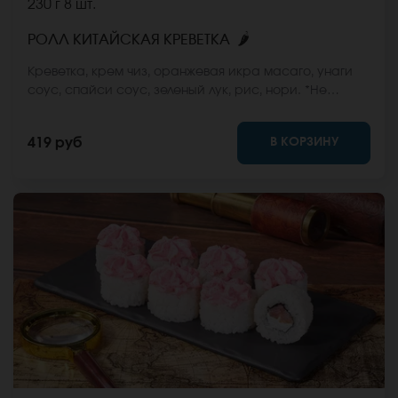
230 г
8 шт.
🌶
РОЛЛ КИТАЙСКАЯ КРЕВЕТКА
Креветка, крем чиз, оранжевая икра масаго, унаги
соус, спайси соус, зеленый лук, рис, нори. *Не
забудьте заказать имбирь, васаби и соевый соус.
Они не входят в стоимость заказа. *Внешний вид
В КОРЗИНУ
419 руб
блюда может отличаться от фото на сайте.