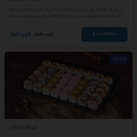
Ролл Бангкок (8 шт.), Ролл Кракатау с крабом (8 шт.),
Ролл Филадельфия лайт (8 шт.), Ролл Анапский (8 шт.),
Ролл Анапский с беконом (8 шт.), Ролл Кентукки хот (8
шт.), Ролл Макарена (8 шт.). *Не забудьте заказать
В КОРЗИНУ
1869 руб
2043 руб
имбирь, васаби и соевый соус. Они не входят в
стоимость заказа. *Внешний вид блюда может
отличаться от фото на сайте.
АКЦИЯ
1260 г
40 шт.