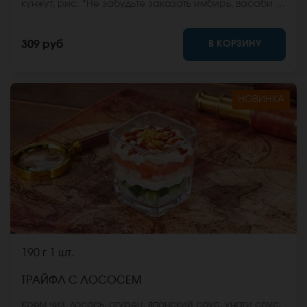
кунжут, рис. *Не забудьте заказать имбирь, васаби и
соевый соус. Они не входят в стоимость заказа.
*Внешний вид блюда может отличаться от фото на
В КОРЗИНУ
309 руб
сайте.
НОВИНКА
190 г
1 шт.
ТРАЙФЛ С ЛОСОСЕМ
Крем чиз, лосось, огурец, японский соус, унаги соус,