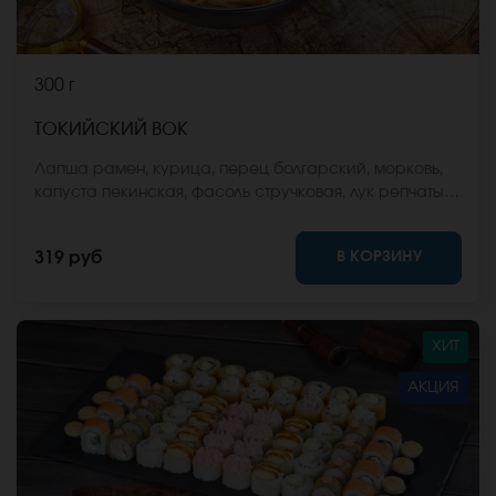
300 г
ТОКИЙСКИЙ ВОК
Лапша рамен, курица, перец болгарский, морковь,
капуста пекинская, фасоль стручковая, лук репчатый,
соус вок, кунжут. *Внешний вид блюда может
отличаться от фото на сайте.
В КОРЗИНУ
319 руб
ХИТ
АКЦИЯ