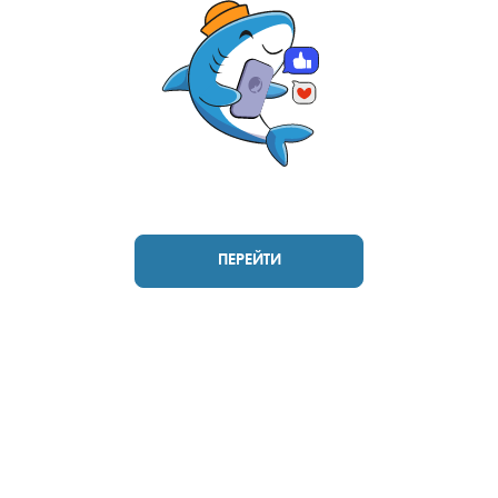
Ролл Филадельфия лайт (8 шт.), Ролл Кракатау
с крабом (8 шт.), Ролл Калифорнийский краб
(8 шт.), Ролл Кентукки (8 шт.), Ролл Эрта Але (8
шт.), Ролл Сочинский (8 шт.), Ролл Ангарский
В КОРЗИНУ
1899 руб
2072 руб
(8 шт.), Ролл Волжский (8 шт.). *Не забудьте
Ваш город
Нефтеюганск
?
заказать имбирь, васаби и соевый соус.
Они не входят в стоимость заказа. *Внешний
вид блюда может отличаться от фото на
НЕТ, ДРУГОЙ
ДА, СПАСИБО
Главная
Сеты
Сет Корея
сайте.
Проверьте возможность доставки на ваш адрес
ПЕРЕЙТИ
В КОРЗИНУ
УСЛОВИЯ ДОСТАВКИ