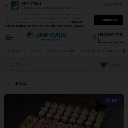
Пищевая
МИР СУШИ
СКАЧАТЬ
Сеть ресторанов паназиатской кухни
ценность
:
Продолжая пользоваться сайтом, вы подтверждаете
Вес,
Жиры,
свое согласие на использование файлов cookie и
Принимаю
сервисов веб-аналитики в соответствии с
Политикой
г
г
конфиденциальности и защиты персональных данных
.
Мир
2260
10
Суши
Нефтеюганс
-
Белки,
Углеводы,
к
заказать
г
г
вкусные
роллы,
6.6
34.7
Новинки
Сеты
Роллы и суши
Онигири и трайфлы
суши,
сеты
Ккал
на
дом
Бонусы
253.6
и
в
офис
в
НАЗАД
Нефтеюганске
АКЦИЯ