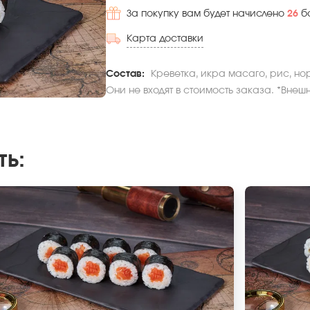
За покупку вам будет начислено
26
б
Карта доставки
Состав:
Креветка, икра масаго, рис, но
Они не входят в стоимость заказа. *Внеш
ть
: