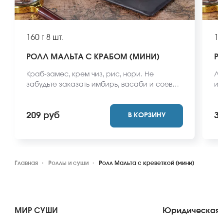
160 г
8 шт.
1
РОЛЛ МАЛЬТА С КРАБОМ (МИНИ)
Краб-замес, крем чиз, рис, нори. Не
Л
забудьте заказать имбирь, васаби и соевый
и
соус. Они не входят в стоимость заказа.
в
*Внешний вид блюда может отличаться от
б
209 руб
В КОРЗИНУ
фото на сайте.
Главная
Роллы и суши
Ролл Мальта с креветкой (мини)
МИР СУШИ
Юридическая