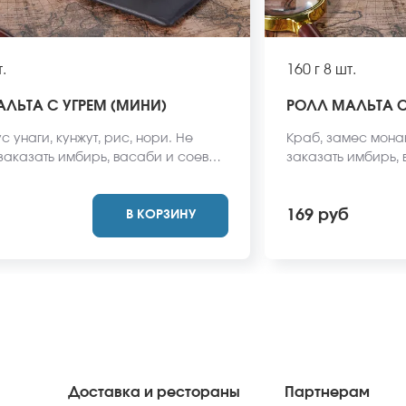
.
160 г
8 шт.
ЛЬТА С УГРЕМ (МИНИ)
РОЛЛ МАЛЬТА 
ус унаги, кунжут, рис, нори. Не
Краб, замес монак
 заказать имбирь, васаби и соевый
заказать имбирь, 
 не входят в стоимость заказа.
Они не входят в с
вид блюда может отличаться от
вид блюда может о
169 руб
В КОРЗИНУ
айте.
сайте.
Доставка и рестораны
Партнерам