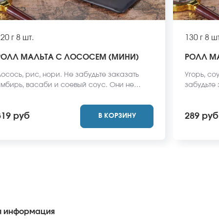
20 г
8 шт.
130 г
8 шт
РОЛЛ МАЛЬТА С ЛОСОСЕМ (МИНИ)
РОЛЛ МА
осось, рис, нори. Не забудьте заказать
Угорь, со
мбирь, васаби и соевый соус. Они не
забудьте
ходят в стоимость заказа. *Внешний вид
соус. Они
люда может отличаться от фото на сайте.
*Внешний 
319 руб
289 руб
В КОРЗИНУ
фото на с
 информация