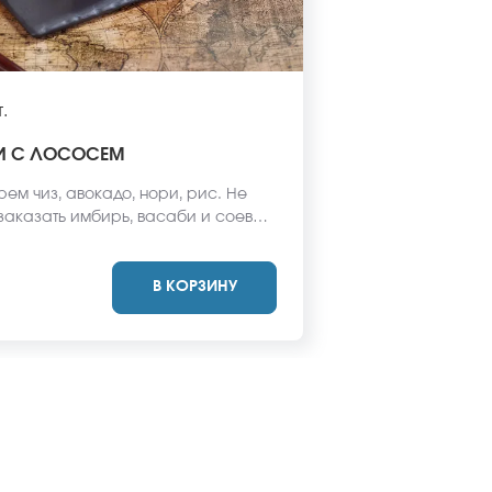
.
И С ЛОСОСЕМ
рем чиз, авокадо, нори, рис. Не
 заказать имбирь, васаби и соевый
 не входят в стоимость заказа.
вид блюда может отличаться от
В КОРЗИНУ
айте.