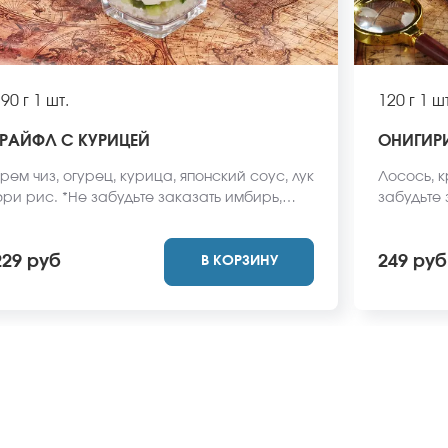
90 г
1 шт.
120 г
1 шт
ТРАЙФЛ С КУРИЦЕЙ
ОНИГИР
рем чиз, огурец, курица, японский соус, лук
Лосось, к
ри рис. *Не забудьте заказать имбирь,
забудьте
асаби и соевый соус. Они не входят в
соус. Они
тоимость заказа. *Внешний вид блюда
*Внешний 
229 руб
249 руб
В КОРЗИНУ
ожет отличаться от фото на сайте.
фото на с