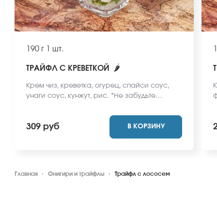
190 г
1 шт.
1
🌶
ТРАЙФЛ С КРЕВЕТКОЙ
Крем чиз, креветка, огурец, спайси соус,
К
унаги соус, кунжут, рис. *Не забудьте
ф
заказать имбирь, васаби и соевый соус.
в
Они не входят в стоимость заказа. *Внешний
с
309 руб
В КОРЗИНУ
вид блюда может отличаться от фото на
м
сайте.
Главная
Онигири и трайфлы
Трайфл с лососем