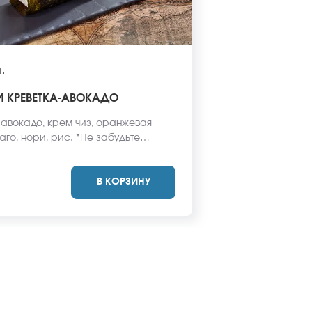
.
 КРЕВЕТКА-АВОКАДО
 авокадо, крем чиз, оранжевая
го, нори, рис. *Не забудьте
имбирь, васаби и соевый соус.
одят в стоимость заказа. *Внешний
В КОРЗИНУ
 может отличаться от фото на