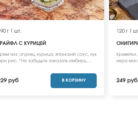
90 г
1 шт.
120 г
1 шт
ТРАЙФЛ С КУРИЦЕЙ
ОНИГИРИ
рем чиз, огурец, курица, японский соус, лук
Креветки,
ри рис. *Не забудьте заказать имбирь,
икра маса
асаби и соевый соус. Они не входят в
заказать 
тоимость заказа. *Внешний вид блюда
Они не вх
229 руб
249 руб
В КОРЗИНУ
ожет отличаться от фото на сайте.
вид блюда
сайте.