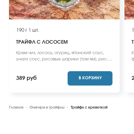
190 г
1 шт.
1
ТРАЙФЛ С ЛОСОСЕМ
Крем чиз, лосось, огурец, японский соус,
К
унаги соус, рисовые шарики (том ям), рис.
ф
*Не забудьте заказать имбирь, васаби и
в
соевый соус. Они не входят в стоимость
с
389 руб
В КОРЗИНУ
заказа. *Внешний вид блюда может
м
отличаться от фото на сайте.
Главная
Онигири и трайфлы
Трайфл с креветкой