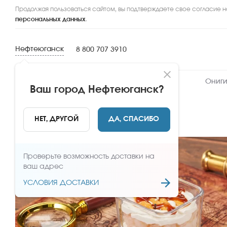
Продолжая пользоваться сайтом, вы подтверждаете свое согласие н
персональных данных
.
Нефтеюганск
8 800 707 3910
Новинки
Сеты
Роллы и суши
Ониги
Ваш город
Нефтеюганск
?
НАЗАД
НЕТ, ДРУГОЙ
ДА, СПАСИБО
Проверьте возможность доставки на
ваш адрес
УСЛОВИЯ ДОСТАВКИ